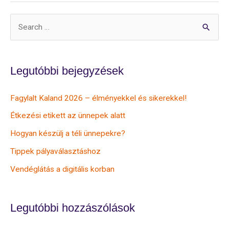
S
e
a
r
Legutóbbi bejegyzések
c
Fagylalt Kaland 2026 – élményekkel és sikerekkel!
h
Étkezési etikett az ünnepek alatt
f
o
Hogyan készülj a téli ünnepekre?
r
Tippek pályaválasztáshoz
:
Vendéglátás a digitális korban
Legutóbbi hozzászólások