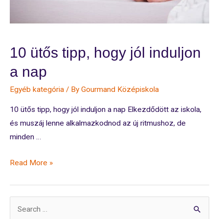
10 ütős tipp, hogy jól induljon
a nap
Egyéb kategória
/ By
Gourmand Középiskola
10 ütős tipp, hogy jól induljon a nap Elkezdődött az iskola,
és muszáj lenne alkalmazkodnod az új ritmushoz, de
minden …
10
Read More »
ütős
tipp,
hogy
S
jól
e