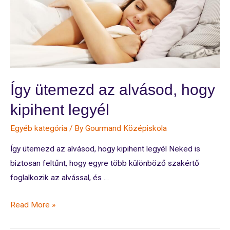
Így ütemezd az alvásod, hogy
kipihent legyél
Egyéb kategória
/ By
Gourmand Középiskola
Így ütemezd az alvásod, hogy kipihent legyél Neked is
biztosan feltűnt, hogy egyre több különböző szakértő
foglalkozik az alvással, és …
Így
Read More »
ütemezd