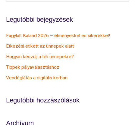
induljon
a
a
r
Legutóbbi bejegyzések
nap
c
Fagylalt Kaland 2026 – élményekkel és sikerekkel!
h
Étkezési etikett az ünnepek alatt
f
o
Hogyan készülj a téli ünnepekre?
r
Tippek pályaválasztáshoz
:
Vendéglátás a digitális korban
Legutóbbi hozzászólások
Archívum