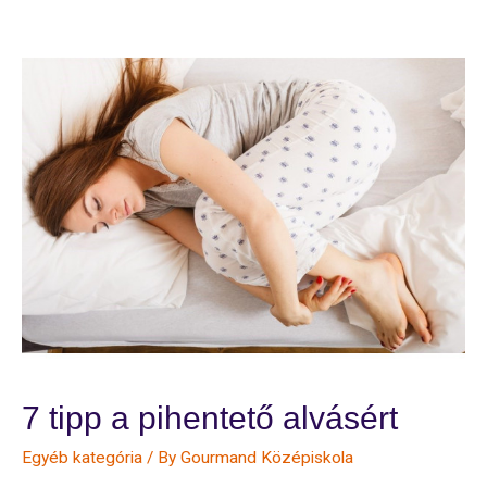
az
alvásod,
hogy
kipihent
legyél
7 tipp a pihentető alvásért
Egyéb kategória
/ By
Gourmand Középiskola