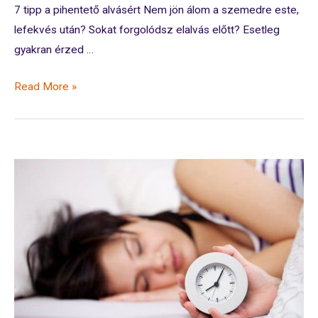
7 tipp a pihentető alvásért Nem jön álom a szemedre este,
lefekvés után? Sokat forgolódsz elalvás előtt? Esetleg
gyakran érzed …
7
Read More »
tipp
a
pihentető
alvásért